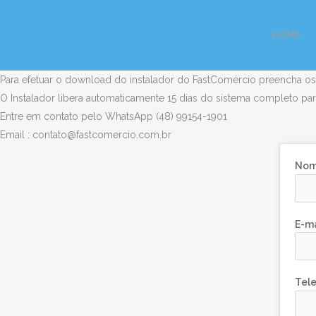
HOME
Para efetuar o download do instalador do FastComércio preencha o
O Instalador libera automaticamente 15 dias do sistema completo pa
Entre em contato pelo WhatsApp (48) 99154-1901
Email : contato@fastcomercio.com.br
No
E-ma
Tel