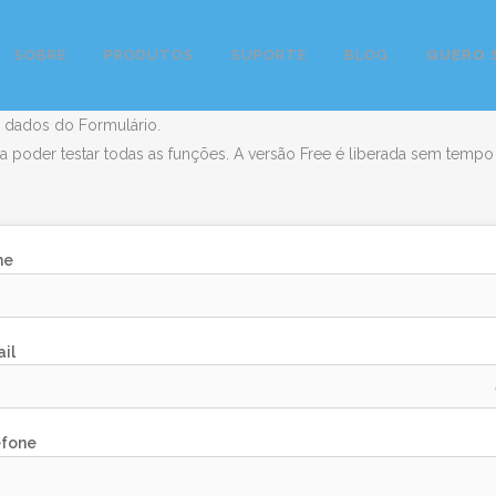
SOBRE
PRODUTOS
SUPORTE
BLOG
QUERO 
s dados do Formulário.
ra poder testar todas as funções. A versão Free é liberada sem temp
me
il
efone